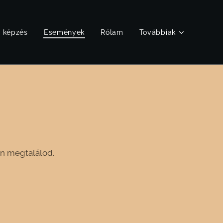
ő képzés
Események
Rólam
Továbbiak
n megtalálod.