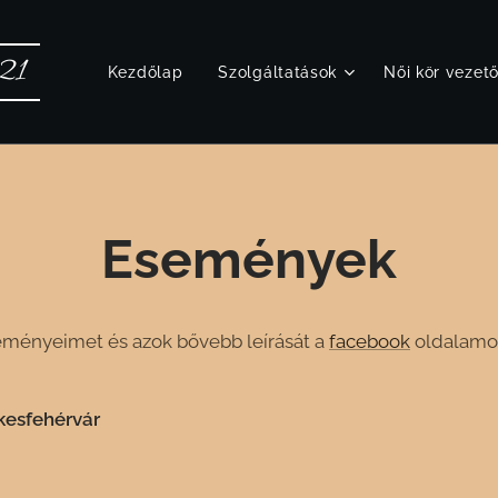
121
Kezdőlap
Szolgáltatások
Női kör vezet
Események
seményeimet és azok bővebb leírását a
facebook
oldalamo
kesfehérvár