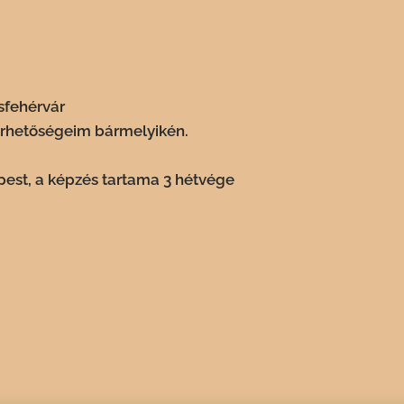
sfehérvár
érhetőségeim bármelyikén.
pest, a képzés tartama 3 hétvége